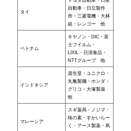
トヨタ自動車・日産
自動車・日立製作
タイ
所・三菱電機・大林
組・レンゴー 他
キヤノン・DIC・富
士フイルム・
ベトナム
LIXIL・日清食品・
NTTグループ 他
資生堂・ユニクロ・
丸亀製麺・ホンダ・
インドネシア
グリコ・大塚製薬
他
スギ薬局・ノジマ・
味の素・すかいらー
マレーシア
く・アース製薬・蔦