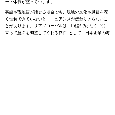
ート体制が整っています。
英語や現地語が話せる場合でも、現地の文化や風習を深
く理解できていないと、ニュアンスが伝わりきらないこ
とがあります。リアグローバルは、｢通訳ではなく､間に
立って意図を調整してくれる存在｣として、日本企業の海
外進出を支援します。
カンボジア進出を検討している企業はもちろん、どの国
に進出するか決めきれていない場合も、まずはお気軽に
無料相談にお申し込みください。過去の事例や最新の動
向を元にニーズに沿った支援プランをご提案させていた
だきます。
カンボジア進出の成功事例や会社設立についてはこちら
の記事を参考にしてください。
カンボジア進出のメリット・デメリットは？日系企業一
覧や進出成功事例を紹介！