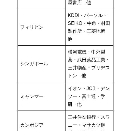
屋書店 他
KDDI・パーソル・
SEIKO・牛角・村田
フィリピン
製作所・三菱地所
他
横河電機・中外製
薬・武田薬品工業・
シンガポール
三井物産・ブリヂス
トン 他
イオン・JCB・デン
ミャンマー
ソー・富士通・学
研 他
三井住友銀行・スワ
カンボジア
ニー・マサカツ鋼